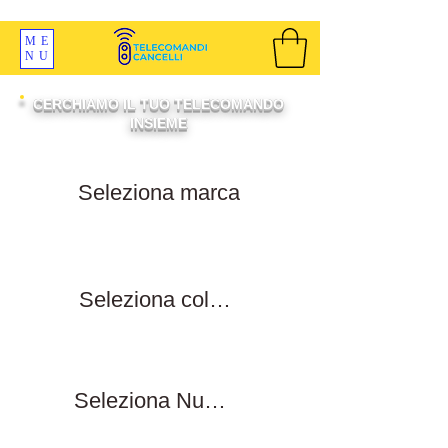
SPEDIZIONI GRATIS ORDINE OLTRE 69 EURO
ME
NU
CERCHIAMO IL TUO TELECOMANDO
INSIEME
Filtra per marca
Filtra per colore tasti
Filtra numero tasti