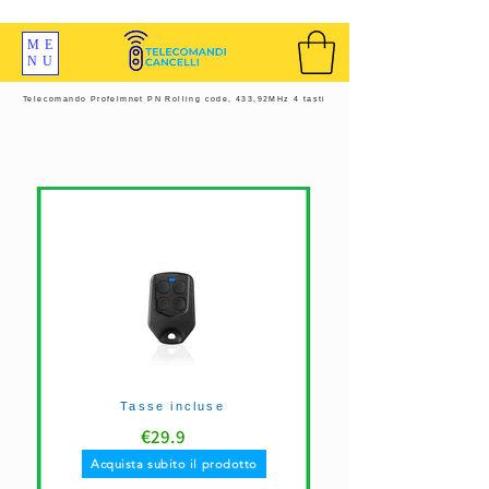
SPEDIZIONI GRATIS ORDINE OLTRE 69 EURO
ME
NU
Telecomando Profelmnet PN Rolling code, 433,92MHz 4 tasti
Tasse incluse
€
29.9
Acquista subito il prodotto