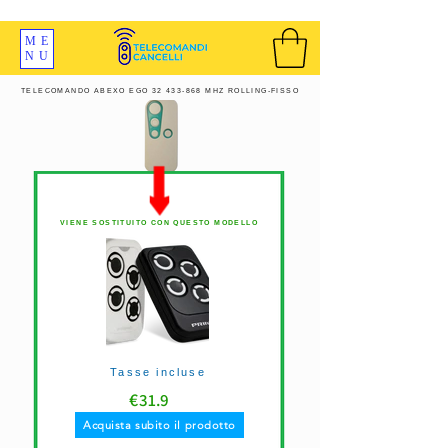
SPEDIZIONI GRATIS ORDINE OLTRE 69 EURO
ME
NU
TELECOMANDO ABEXO EGO
32 433-868
MHZ ROLLING-FISSO
VIENE SOSTITUITO CON QUESTO MODELLO
Tasse incluse
€
31.9
Acquista subito il prodotto