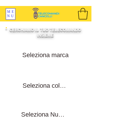
SPEDIZIONI GRATIS ORDINE OLTRE 69 EURO
ME
NU
CERCHIAMO IL TUO TELECOMANDO
INSIEME
Filtra per marca
Filtra per colore tasti
Filtra numero tasti