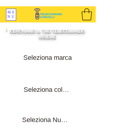
SPEDIZIONI GRATIS ORDINE OLTRE 69 EURO
ME
NU
CERCHIAMO IL TUO TELECOMANDO
INSIEME
Filtra per marca
Filtra per colore tasti
Filtra numero tasti