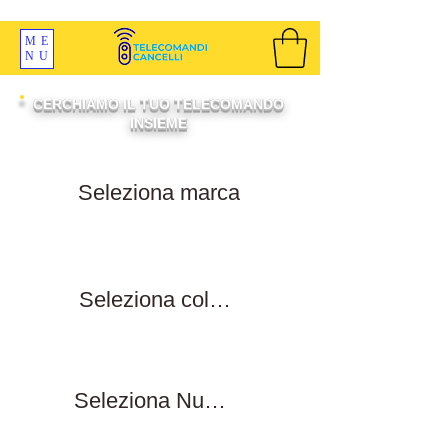
SPEDIZIONI GRATIS ORDINE OLTRE 69 EURO
ME
NU
CERCHIAMO IL TUO TELECOMANDO
INSIEME
Filtra per marca
Filtra per colore tasti
Filtra numero tasti