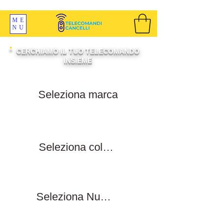
SPEDIZIONI GRATIS ORDINE OLTRE 69 EURO
ME
NU
CERCHIAMO IL TUO TELECOMANDO
INSIEME
Filtra per marca
Filtra per colore tasti
Filtra numero tasti