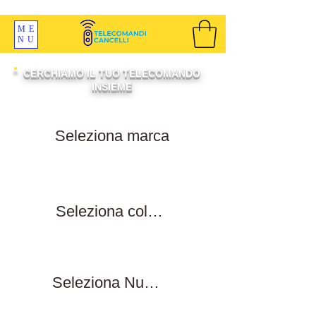
SPEDIZIONI GRATIS ORDINE OLTRE 69 EURO
ME
NU
CERCHIAMO IL TUO TELECOMANDO
INSIEME
Filtra per marca
Filtra per colore tasti
Filtra numero tasti