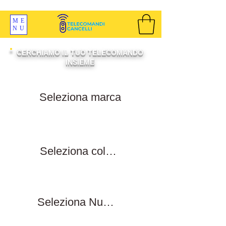
SPEDIZIONI GRATIS ORDINE OLTRE 69 EURO
ME
NU
CERCHIAMO IL TUO TELECOMANDO
INSIEME
Filtra per marca
Filtra per colore tasti
Filtra numero tasti