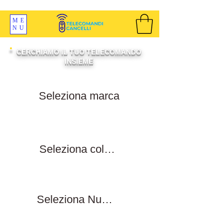
SPEDIZIONI GRATIS ORDINE OLTRE 69 EURO
ME
NU
CERCHIAMO IL TUO TELECOMANDO
INSIEME
Filtra per marca
Filtra per colore tasti
Filtra numero tasti