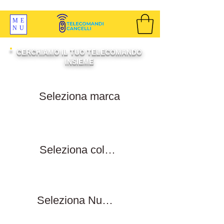
SPEDIZIONI GRATIS ORDINE OLTRE 69 EURO
ME
NU
CERCHIAMO IL TUO TELECOMANDO
INSIEME
Filtra per marca
Filtra per colore tasti
Filtra numero tasti