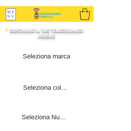
SPEDIZIONI GRATIS ORDINE OLTRE 69 EURO
ME
NU
CERCHIAMO IL TUO TELECOMANDO
INSIEME
Filtra per marca
Filtra per colore tasti
Filtra numero tasti