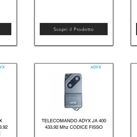
Scopri il Prodotto
YX
ADYX
X
TELECOMANDO ADYX JA 400
3.92
433,92 Mhz CODICE FISSO
E