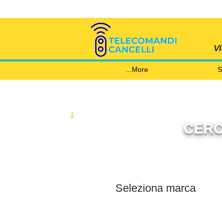
V
More...
S
CERC
Filtra per marca