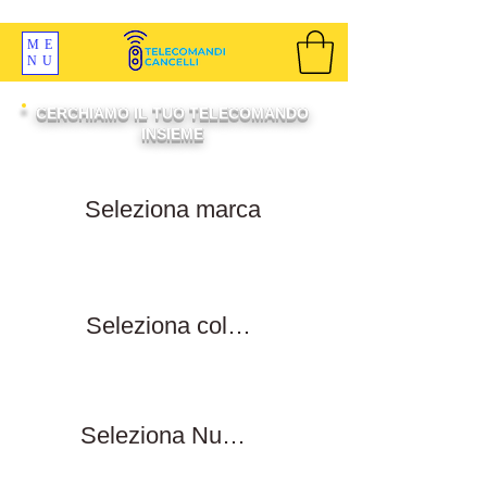
SPEDIZIONI GRATIS ORDINE OLTRE 69 EURO
ME
NU
CERCHIAMO IL TUO TELECOMANDO
INSIEME
Filtra per marca
Filtra per colore tasti
Filtra numero tasti