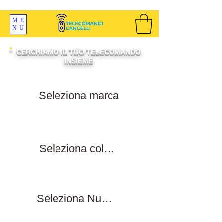
SPEDIZIONI GRATIS ORDINE OLTRE 69 EURO
ME
NU
CERCHIAMO IL TUO TELECOMANDO
INSIEME
Filtra per marca
Filtra per colore tasti
Filtra numero tasti