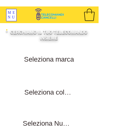
SPEDIZIONI GRATIS ORDINE OLTRE 69 EURO
ME
NU
CERCHIAMO IL TUO TELECOMANDO
INSIEME
Filtra per marca
Filtra per colore tasti
Filtra numero tasti