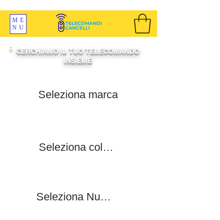
SPEDIZIONI GRATIS ORDINE OLTRE 69 EURO
ME
NU
CERCHIAMO IL TUO TELECOMANDO
INSIEME
Filtra per marca
Filtra per colore tasti
Filtra numero tasti