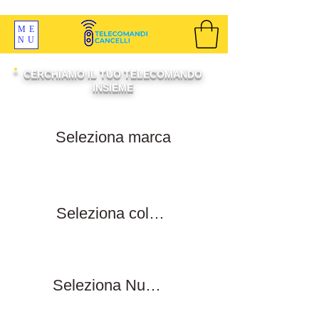
SPEDIZIONI GRATIS ORDINE OLTRE 69 EURO
ME
NU
CERCHIAMO IL TUO TELECOMANDO
INSIEME
Filtra per marca
Filtra per colore tasti
Filtra numero tasti