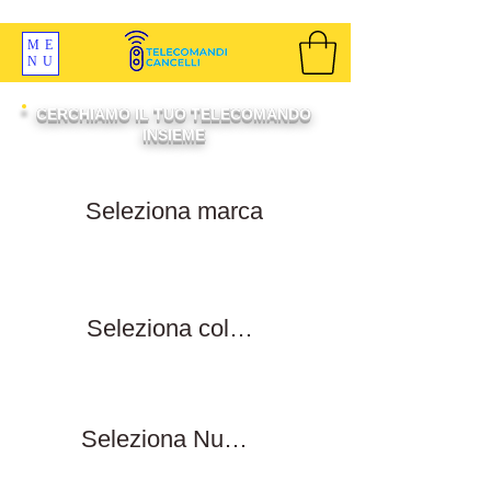
SPEDIZIONI GRATIS ORDINE OLTRE 69 EURO
ME
NU
CERCHIAMO IL TUO TELECOMANDO
INSIEME
Filtra per marca
Filtra per colore tasti
Filtra numero tasti