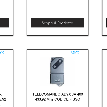
Scopri il Prodotto
YX
ADYX
X
TELECOMANDO ADYX JA 400
3.92
433,92 Mhz CODICE FISSO
E