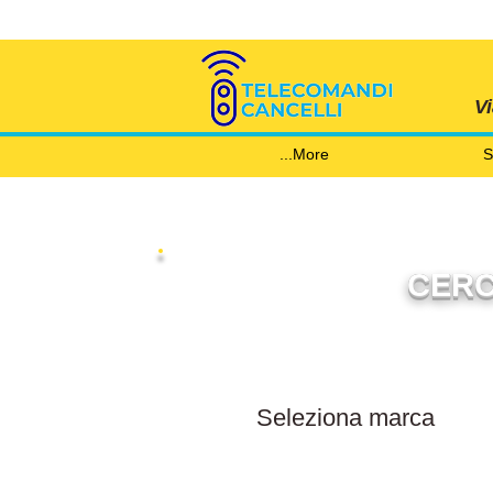
V
More...
S
CERC
Filtra per marca