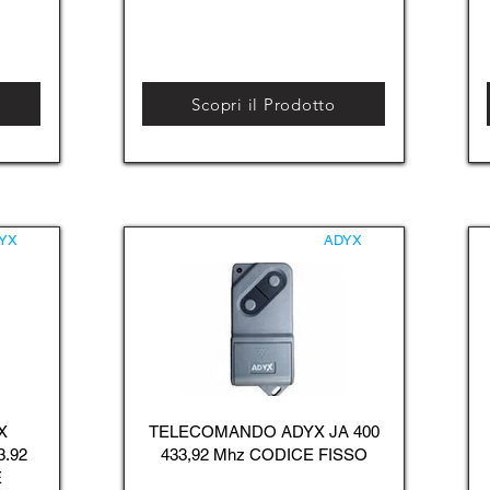
Scopri il Prodotto
YX
ADYX
X
TELECOMANDO ADYX JA 400
3.92
433,92 Mhz CODICE FISSO
E