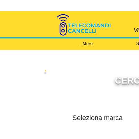
V
More...
S
CERC
Filtra per marca