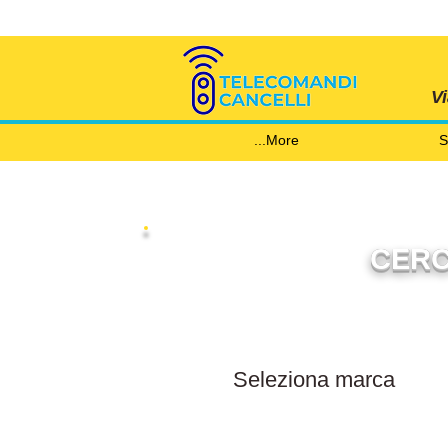
V
More...
S
CERC
Filtra per marca