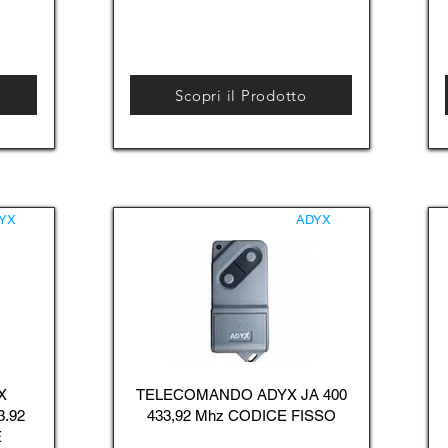
Scopri il Prodotto
YX
ADYX
X
TELECOMANDO ADYX JA 400
3.92
433,92 Mhz CODICE FISSO
E