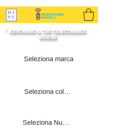
SPEDIZIONI GRATIS ORDINE OLTRE 69 EURO
ME
NU
CERCHIAMO IL TUO TELECOMANDO
INSIEME
Filtra per marca
Filtra per colore tasti
Filtra numero tasti