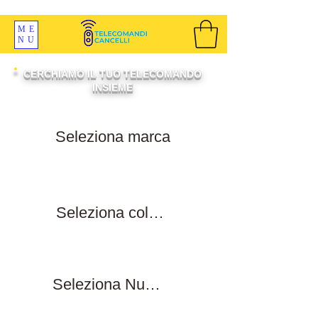
SPEDIZIONI GRATIS ORDINE OLTRE 69 EURO
ME
NU
CERCHIAMO IL TUO TELECOMANDO
INSIEME
Filtra per marca
Filtra per colore tasti
Filtra numero tasti