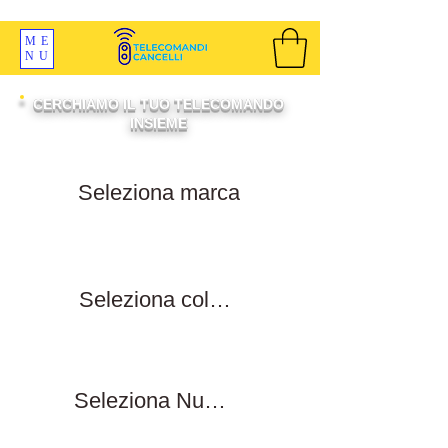
SPEDIZIONI GRATIS ORDINE OLTRE 69 EURO
ME
NU
CERCHIAMO IL TUO TELECOMANDO
INSIEME
Filtra per marca
Filtra per colore tasti
Filtra numero tasti