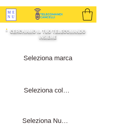
SPEDIZIONI GRATIS ORDINE OLTRE 69 EURO
ME
NU
CERCHIAMO IL TUO TELECOMANDO
INSIEME
Filtra per marca
Filtra per colore tasti
Filtra numero tasti