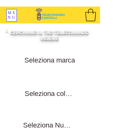
SPEDIZIONI GRATIS ORDINE OLTRE 69 EURO
ME
NU
CERCHIAMO IL TUO TELECOMANDO
INSIEME
Filtra per marca
Filtra per colore tasti
Filtra numero tasti