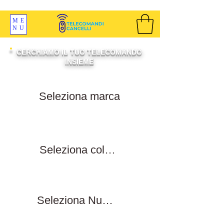
SPEDIZIONI GRATIS ORDINE OLTRE 69 EURO
ME
NU
CERCHIAMO IL TUO TELECOMANDO
INSIEME
Filtra per marca
Filtra per colore tasti
Filtra numero tasti