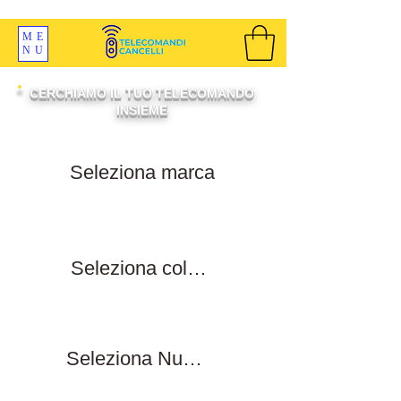
SPEDIZIONI GRATIS ORDINE OLTRE 69 EURO
ME
NU
CERCHIAMO IL TUO TELECOMANDO
INSIEME
Filtra per marca
Filtra per colore tasti
Filtra numero tasti