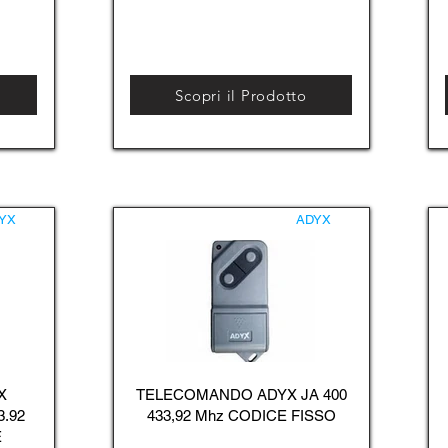
Scopri il Prodotto
YX
ADYX
X
TELECOMANDO ADYX JA 400
3.92
433,92 Mhz CODICE FISSO
E