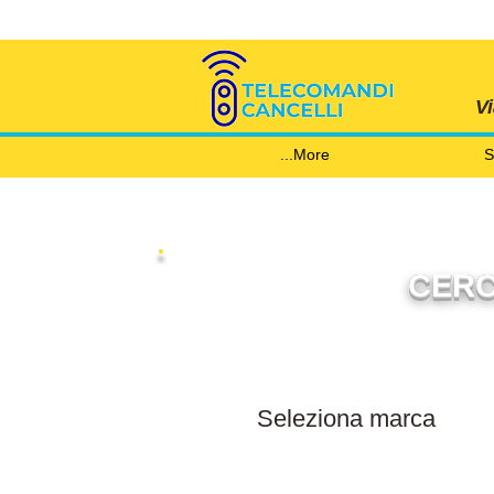
V
More...
S
CERC
Filtra per marca