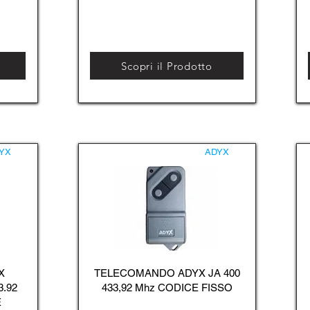
Scopri il Prodotto
YX
ADYX
X
TELECOMANDO ADYX JA 400
3.92
433,92 Mhz CODICE FISSO
E