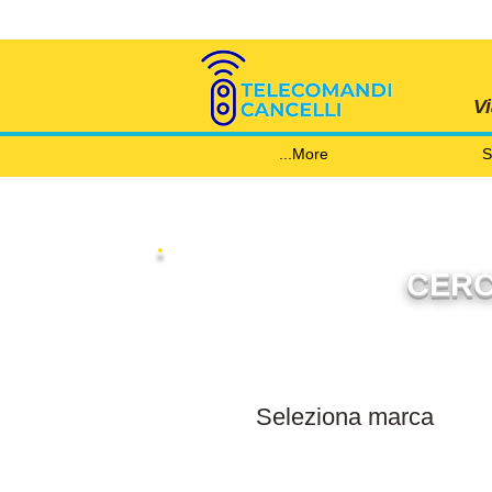
V
More...
S
CERC
Filtra per marca