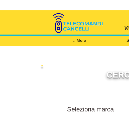
V
More...
S
CERC
Filtra per marca