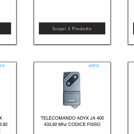
Scopri il Prodotto
YX
ADYX
X
TELECOMANDO ADYX JA 400
3.92
433,92 Mhz CODICE FISSO
E