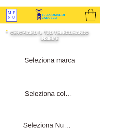
SPEDIZIONI GRATIS ORDINE OLTRE 69 EURO
ME
NU
CERCHIAMO IL TUO TELECOMANDO
INSIEME
Filtra per marca
Filtra per colore tasti
Filtra numero tasti