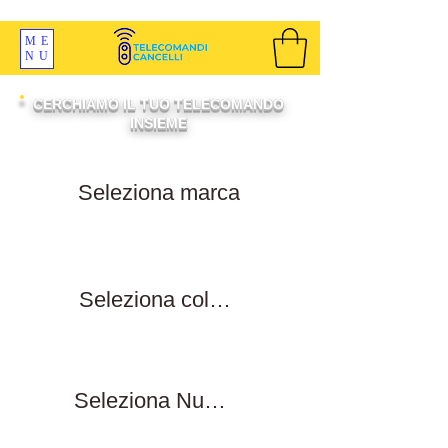
SPEDIZIONI GRATIS ORDINE OLTRE 69 EURO
ME
NU
CERCHIAMO IL TUO TELECOMANDO
INSIEME
Filtra per marca
Filtra per colore tasti
Filtra numero tasti