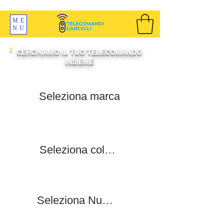
SPEDIZIONI GRATIS ORDINE OLTRE 69 EURO
ME
NU
CERCHIAMO IL TUO TELECOMANDO
INSIEME
Filtra per marca
Filtra per colore tasti
Filtra numero tasti