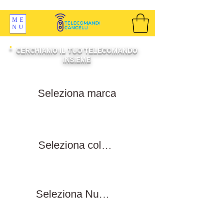
SPEDIZIONI GRATIS ORDINE OLTRE 69 EURO
ME
NU
CERCHIAMO IL TUO TELECOMANDO
INSIEME
Filtra per marca
Filtra per colore tasti
Filtra numero tasti