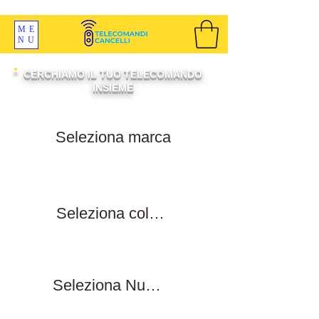
SPEDIZIONI GRATIS ORDINE OLTRE 69 EURO
ME
NU
CERCHIAMO IL TUO TELECOMANDO
INSIEME
Filtra per marca
Filtra per colore tasti
Filtra numero tasti