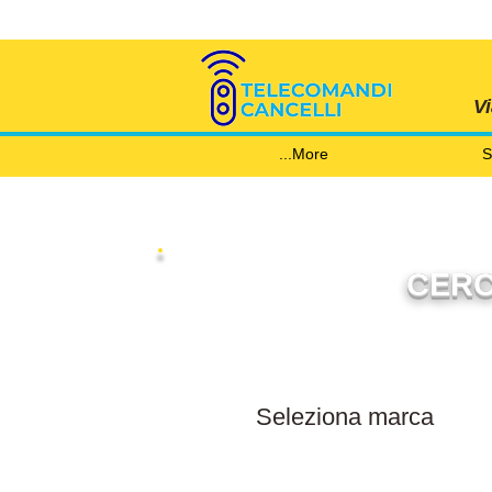
V
More...
S
CERC
Filtra per marca