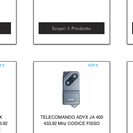
Scopri il Prodotto
YX
ADYX
X
TELECOMANDO ADYX JA 400
3.92
433,92 Mhz CODICE FISSO
E