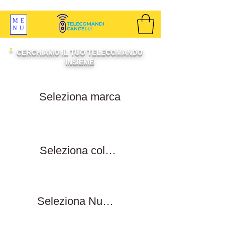
SPEDIZIONI GRATIS ORDINE OLTRE 69 EURO
ME
NU
CERCHIAMO IL TUO TELECOMANDO
INSIEME
Filtra per marca
Filtra per colore tasti
Filtra numero tasti