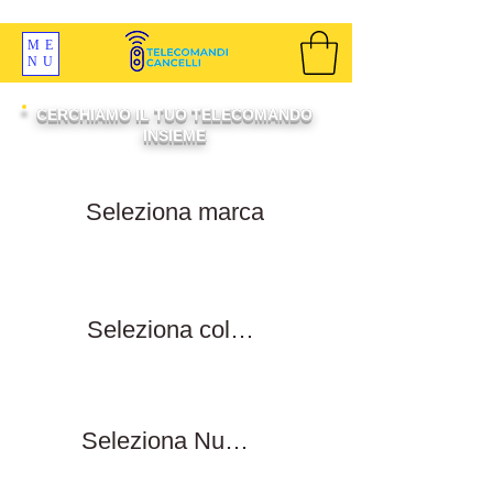
SPEDIZIONI GRATIS ORDINE OLTRE 69 EURO
ME
NU
CERCHIAMO IL TUO TELECOMANDO
INSIEME
Filtra per marca
Filtra per colore tasti
Filtra numero tasti