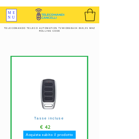
SPEDIZIONI GRATIS ORDINE OLTRE 69 EURO
ME
NU
TELECOMANDO TELECO AUTOMATION TVMIO868A04 868,35 MHZ
ROLLING CODE
Tasse incluse
€
42
Acquista subito il prodotto