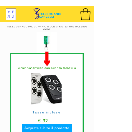
SPEDIZIONI GRATIS ORDINE OLTRE 69 EURO
ME
NU
TELECOMANDO PUJOL VARIO MOON 3 433,92 MHZ ROLLING
CODE
VIENE SOSTITUITO CON QUESTO MODELLO
Tasse incluse
€
32
Acquista subito il prodotto