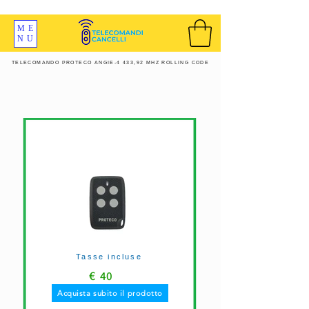
SPEDIZIONI GRATIS ORDINE OLTRE 69 EURO
ME
NU
TELECOMANDO PROTECO ANGIE-4 433,92 MHZ ROLLING CODE
Tasse incluse
€
40
Acquista subito il prodotto