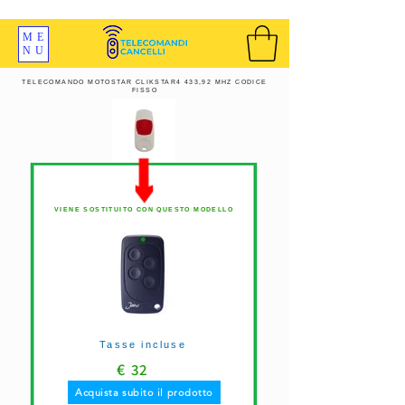
SPEDIZIONI GRATIS ORDINE OLTRE 69 EURO
ME
NU
TELECOMANDO MOTOSTAR CLIKSTAR4 433,92 MHZ CODICE
FISSO
VIENE SOSTITUITO CON QUESTO MODELLO
Tasse incluse
€
32
Acquista subito il prodotto