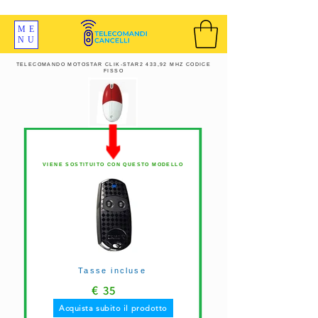
SPEDIZIONI GRATIS ORDINE OLTRE 69 EURO
ME
NU
TELECOMANDO MOTOSTAR CLIK-STAR2 433,92 MHZ CODICE
FISSO
VIENE SOSTITUITO CON QUESTO MODELLO
Tasse incluse
€
35
Acquista subito il prodotto