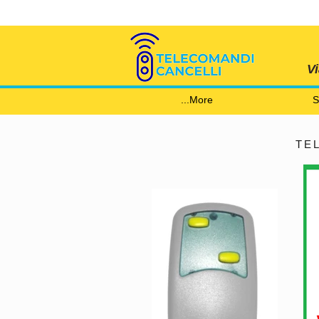
V
More...
S
TE