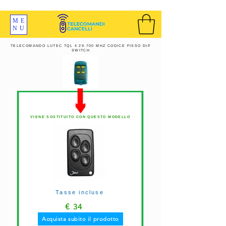
SPEDIZIONI GRATIS ORDINE OLTRE 69 EURO
ME
NU
TELECOMANDO LUTEC TQL 4 29.700 MHZ CODICE FISSO DIP
SWITCH
VIENE SOSTITUITO CON QUESTO MODELLO
Tasse incluse
€
34
Acquista subito il prodotto