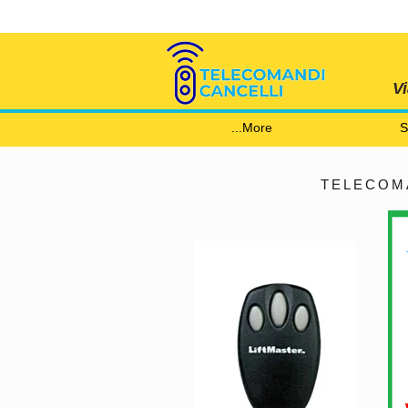
V
More...
S
TELECOMA