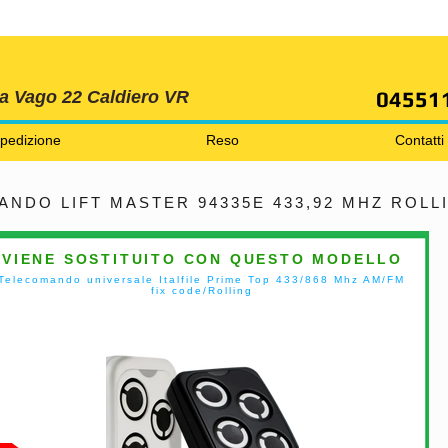
SPEDIZIONI GRATIS ORDINE OLTRE 69 EURO
04551
ia Vago 22 Caldiero VR
pedizione
Reso
Contatti
NDO LIFT MASTER 94335E 433,92 MHZ ROLL
VIENE SOSTITUITO CON QUESTO MODELLO
Telecomando universale Italfile Prime Top 433/868 Mhz AM/FM
fix code/Rolling