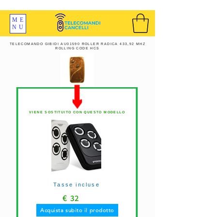
SPEDIZIONI GRATIS ORDINE OLTRE 69 EURO
ME
NU
TELECOMANDO GIBIDI AU01590 ROLLER RADICA 433,92 MHZ
ROLLING CODE HCS
VIENE SOSTITUITO CON QUESTO MODELLO
Tasse incluse
€
32
Acquista subito il prodotto