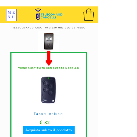
SPEDIZIONI GRATIS ORDINE OLTRE 69 EURO
ME
NU
TELECOMANDO FAAC T40 2 330 MHZ CODICE FISSO
VIENE SOSTITUITO CON QUESTO MODELLO
Tasse incluse
€
32
Acquista subito il prodotto